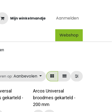
Aanmelden
Mijn winkelmandje
Webshop​
en
Aanbevolen
eren op:
versal
Arcos Universal
gekarteld -
broodmes gekarteld -
200 mm