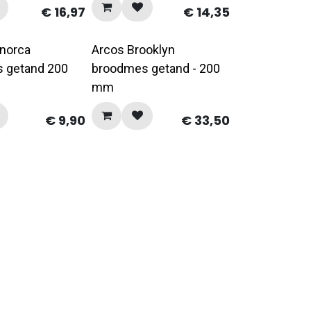
€
16,97
€
14,35
OP = OP
norca
Arcos Brooklyn
 getand 200
broodmes getand - 200
mm
€
9,90
€
33,50