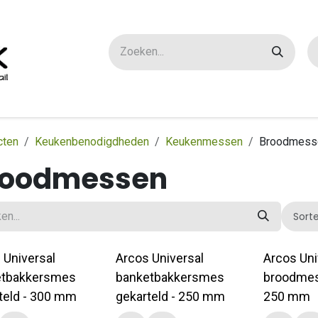
ox maatwerk
Over ons
FAQ
Contact
cten
Keukenbenodigdheden
Keukenmessen
Broodmess
roodmessen
Sort
 Universal
Arcos Universal
Arcos Uni
etbakkersmes
banketbakkersmes
broodmes 
teld - 300 mm
gekarteld - 250 mm
250 mm