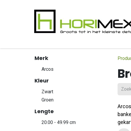
Overslaan naar inhoud
​Home
Productgamma
Realisaties
In
Merk
Produ
B
Arcos
Kleur
Zwart
Groen
Arcos
Lengte
bank
gekar
20.00 - 49.99 cm