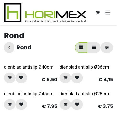
Overslaan naar inhoud
Rond
Rond
dienblad antislip Ø40cm
dienblad antislip Ø36cm
€
5,50
€
4,15
dienblad antislip Ø45cm
dienblad antislip Ø28cm
€
7,95
€
3,75