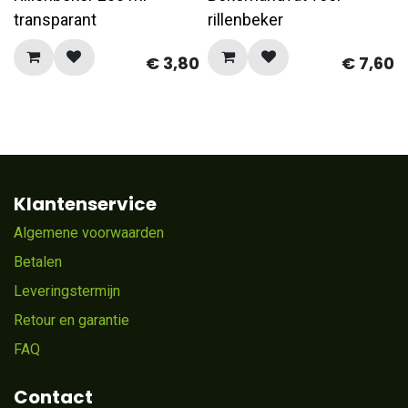
transparant
rillenbeker
€
3,80
€
7,60
Klantenservice
Algemene voorwaarden
Betalen
Leveringstermijn
Retour en garantie
FAQ
Contact