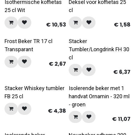
Isothermische koffietas
Deksel voor koffietas 25
25 cl Wit
cl
€
10,53
€
1,58
Frost Beker TR 17 cl
Stacker
Transparant
Tumbler/Longdrink FH 30
cl
€
2,67
€
6,37
Stacker Whiskey tumbler
Isolerende beker met 1
FB 25 cl
handvat Ornamin - 320 ml
- groen
€
4,38
€
11,07