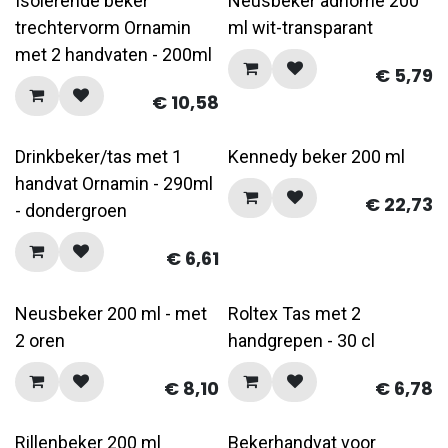
Isolerende beker
Neusbeker adhome 200
trechtervorm Ornamin
ml wit-transparant
met 2 handvaten - 200ml
€
5,79
€
10,58
Drinkbeker/tas met 1
Kennedy beker 200 ml
handvat Ornamin - 290ml
€
22,73
- dondergroen
€
6,61
Neusbeker 200 ml - met
Roltex Tas met 2
2 oren
handgrepen - 30 cl
€
8,10
€
6,78
Rillenbeker 200 ml
Bekerhandvat voor