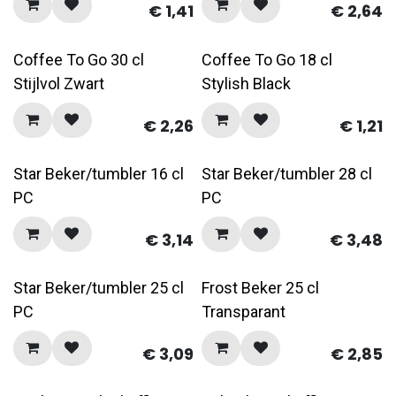
€
1,41
€
2,64
Coffee To Go 30 cl
Coffee To Go 18 cl
Stijlvol Zwart
Stylish Black
€
2,26
€
1,21
Star Beker/tumbler 16 cl
Star Beker/tumbler 28 cl
PC
PC
€
3,14
€
3,48
Star Beker/tumbler 25 cl
Frost Beker 25 cl
PC
Transparant
€
3,09
€
2,85