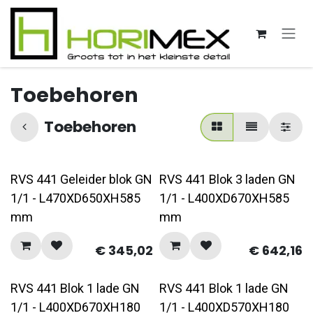
Overslaan naar inhoud
Toebehoren
Toebehoren
RVS 441 Geleider blok GN
RVS 441 Blok 3 laden GN
1/1 - L470XD650XH585
1/1 - L400XD670XH585
mm
mm
€
345,02
€
642,16
RVS 441 Blok 1 lade GN
RVS 441 Blok 1 lade GN
1/1 - L400XD670XH180
1/1 - L400XD570XH180