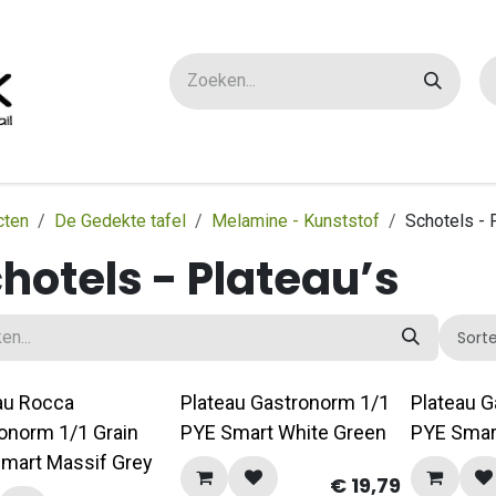
ox maatwerk
Over ons
FAQ
Contact
cten
De Gedekte tafel
Melamine - Kunststof
Schotels - 
hotels - Plateau’s
Sort
au Rocca
Plateau Gastronorm 1/1
Plateau 
onorm 1/1 Grain
PYE Smart White Green
PYE Smar
mart Massif Grey
€
19,79