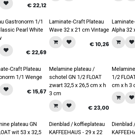
€
22,12
au Gastronorm 1/1
Laminate-Craft Plateau
Laminate-
lassic Pearl White
Wave 32 x 21 cm Vintage
Alpha 32 
w
€
10,26
€
22,69
ate-Craft Plateau
Melamine plateau /
Melamine
ronorm 1/1 Wenge
schotel GN 1/2 FLOAT
1/2 FLOAT
zwart 32,5 x 26,5 cm x h
cm x h 3
€
15,67
3 cm
€
23,00
ine plateau GN
Dienblad / koffieplateau
Dienblad 
LOAT wit 53 x 32,5
KAFFEEHAUS - 29 x 22
KAFFEEHA