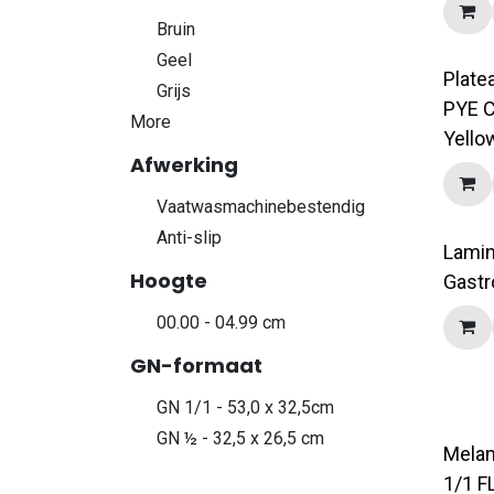
Bruin
Geel
Plate
Grijs
PYE C
More
Yello
Afwerking
Vaatwasmachinebestendig
Anti-slip
Lamin
Hoogte
Gast
00.00 - 04.99 cm
GN-formaat
GN 1/1 - 53,0 x 32,5cm
GN ½ - 32,5 x 26,5 cm
Melam
1/1 F