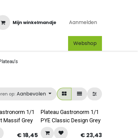
Aanmelden
Mijn winkelmandje
Webshop​
Plateau’s
Aanbevolen
eren op:
Gastronorm 1/1
Plateau Gastronorm 1/1
t Massif Grey
PYE Classic Design Grey
€
18,45
€
23,43