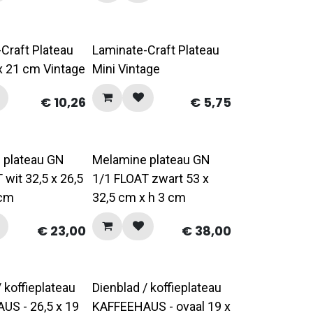
Craft Plateau
Laminate-Craft Plateau
x 21 cm Vintage
Mini Vintage
€
10,26
€
5,75
 plateau GN
Melamine plateau GN
 wit 32,5 x 26,5
1/1 FLOAT zwart 53 x
 cm
32,5 cm x h 3 cm
€
23,00
€
38,00
/ koffieplateau
Dienblad / koffieplateau
US - 26,5 x 19
KAFFEEHAUS - ovaal 19 x