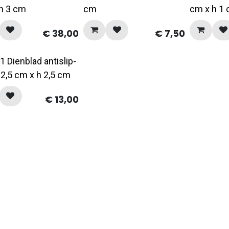
h 3 cm
cm
cm x h 1
€
38,00
€
7,50
1 Dienblad antislip-
32,5 cm x h 2,5 cm
€
13,00