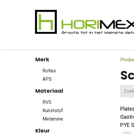
Overslaan naar inhoud
​Home
Productgamma
Realisaties
In
Merk
Produ
Sc
Roltex
APS
Materiaal
RVS
Plate
Kunststof
Gastr
Melamine
PYE S
Kleur