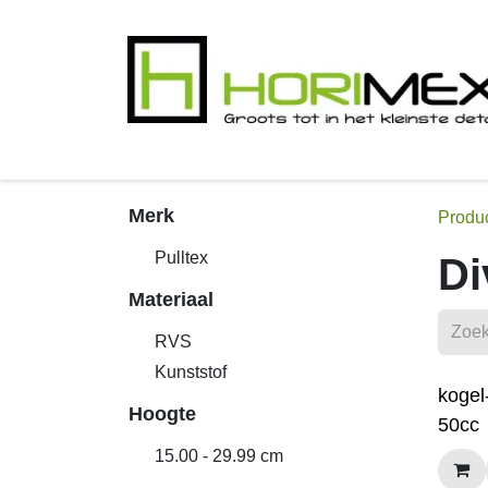
Overslaan naar inhoud
​Home
Productgamma
Realisaties
Inox 
Merk
Produ
Pulltex
Di
Materiaal
RVS
Kunststof
kogel
Hoogte
50cc
15.00 - 29.99 cm