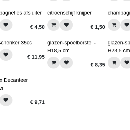
agnefles afsluiter
citroenschijf knijper
champagne
€
4,50
€
1,50
chenker 35cc
glazen-spoelborstel -
glazen-sp
H18,5 cm
H23,5 cm
€
11,95
€
8,35
ex Decanteer
er
€
9,71