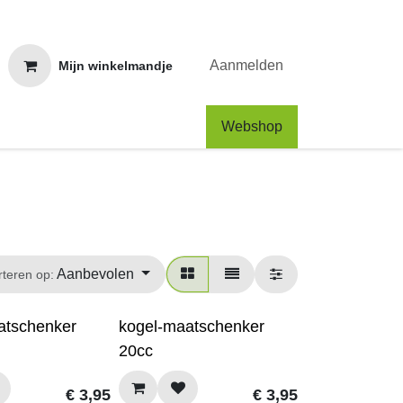
Aanmelden
Mijn winkelmandje
Webshop​
Aanbevolen
rteren op:
atschenker
kogel-maatschenker
20cc
€
3,95
€
3,95