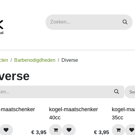
maatwerk
Over ons
FAQ
Contact
cten
Barbenodigdheden
Diverse
verse
So
-maatschenker
kogel-maatschenker
kogel-ma
40cc
35cc
€
3,95
€
3,95