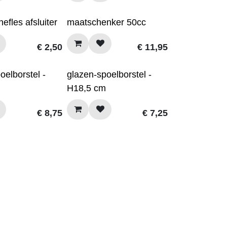
fles afsluiter
maatschenker 50cc
€
2,50
€
11,95
oelborstel -
glazen-spoelborstel -
H18,5 cm
€
8,75
€
7,25