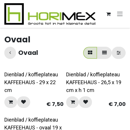
Overslaan naar inhoud
Ovaal
Ovaal
Dienblad / koffieplateau
Dienblad / koffieplateau
KAFFEEHAUS - 29 x 22
KAFFEEHAUS - 26,5 x 19
cm
cm x h 1 cm
€
7,50
€
7,00
Dienblad / koffieplateau
KAFFEEHAUS - ovaal 19 x