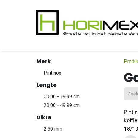
Overslaan naar inhoud
​Home
Productgamma
Realisaties
In
Merk
Produ
G
Pintinox
Lengte
00.00 - 19.99 cm
20.00 - 49.99 cm
Pint
Dikte
koffi
18/1
2.50 mm