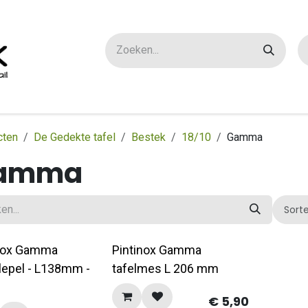
ox maatwerk
Over ons
FAQ
Contact
cten
De Gedekte tafel
Bestek
18/10
Gamma
amma
Sort
inox Gamma
Pintinox Gamma
elepel - L138mm -
tafelmes L 206 mm
0
€
5,90