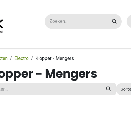
ox maatwerk
Over ons
FAQ
Contact
cten
Electro
Klopper - Mengers
opper - Mengers
Sort