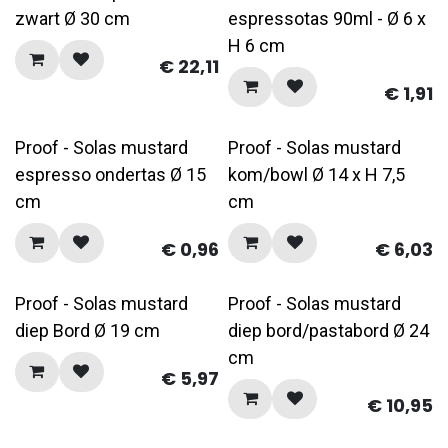
zwart Ø 30 cm
espressotas 90ml - Ø 6 x
H 6 cm
€
22,11
€
1,91
Proof - Solas mustard
Proof - Solas mustard
espresso ondertas Ø 15
kom/bowl Ø 14 x H 7,5
cm
cm
€
0,96
€
6,03
Proof - Solas mustard
Proof - Solas mustard
diep Bord Ø 19 cm
diep bord/pastabord Ø 24
cm
€
5,97
€
10,95