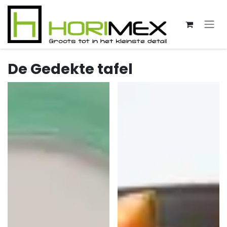
Overslaan naar inhoud
De Gedekte tafel