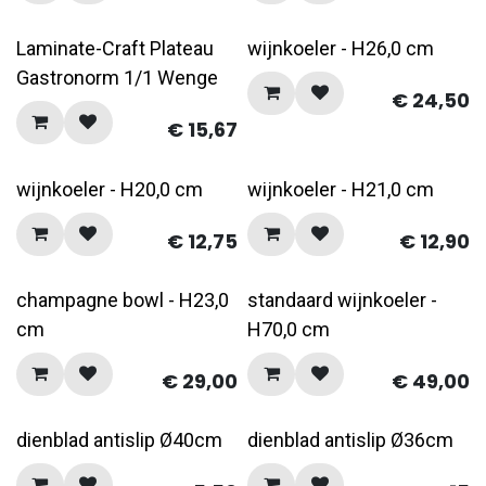
Laminate-Craft Plateau
wijnkoeler - H26,0 cm
Gastronorm 1/1 Wenge
€
24,50
€
15,67
wijnkoeler - H20,0 cm
wijnkoeler - H21,0 cm
€
12,75
€
12,90
champagne bowl - H23,0
standaard wijnkoeler -
cm
H70,0 cm
€
29,00
€
49,00
dienblad antislip Ø40cm
dienblad antislip Ø36cm