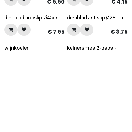
€
5,50
€
4,15
dienblad antislip Ø45cm
dienblad antislip Ø28cm
€
7,95
€
3,75
wijnkoeler
kelnersmes 2-traps -
blisterverpakking
€
14,25
€
4,95
kelnersmes 2-traps
kogel-maatschenker
50cc
€
4,25
€
3,95
kogel-maatschenker
kogel-maatschenker
40cc
35cc