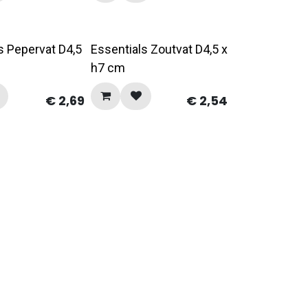
s Pepervat D4,5
Essentials Zoutvat D4,5 x
h7 cm
€
2,69
€
2,54