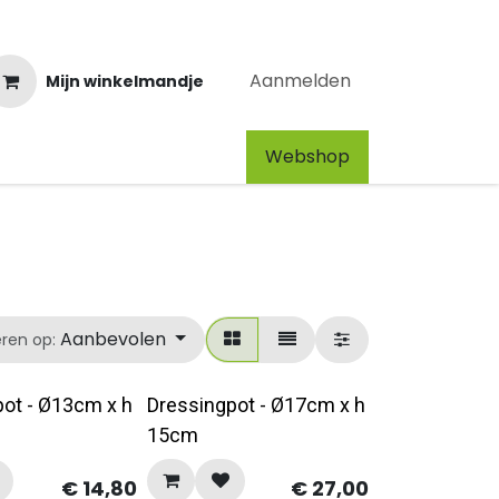
Aanmelden
Mijn winkelmandje
Webshop​
Aanbevolen
eren op:
ot - Ø13cm x h
Dressingpot - Ø17cm x h
15cm
€
14,80
€
27,00