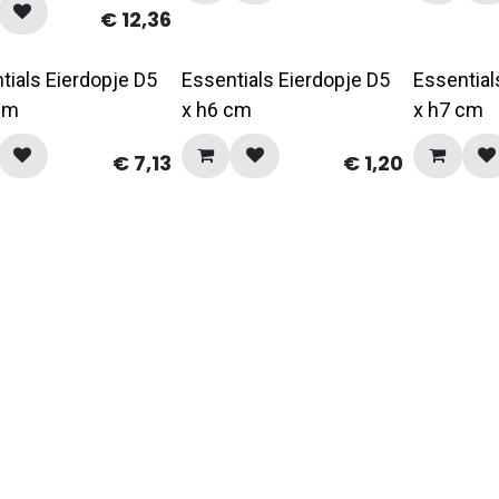
€
12,36
tials Eierdopje D5
Essentials Eierdopje D5
Essential
cm
x h6 cm
x h7 cm
€
7,13
€
1,20