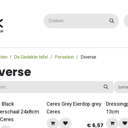
ox maatwerk
Over ons
FAQ
Contact
cten
De Gedekte tafel
Porselein
Diverse
verse
Sort
 Black
Ceres Grey Eierdop grey
Dressingp
erschaal 24x8cm
Ceres
13cm
 Ceres
€
6,57