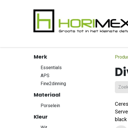
Overslaan naar inhoud
​Home
Productgamma
Realisaties
In
Merk
Produ
Di
Essentials
APS
Fine2dinning
Materiaal
Ceres
Porselein
Serve
Kleur
black
Wit