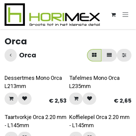
Overslaan naar inhoud
Orca
Orca
Dessertmes Mono Orca
Tafelmes Mono Orca
L213mm
L235mm
€
2,53
€
2,65
Taartvorkje Orca 2.20 mm
Koffielepel Orca 2.20 mm
- L145mm
- L145mm