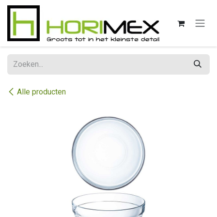
Overslaan naar inhoud
Alle producten