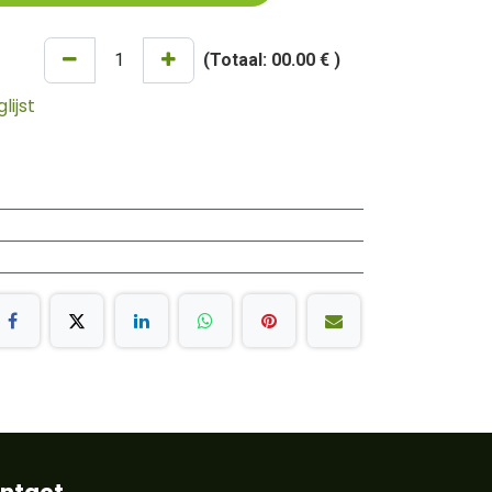
(Totaal:
00.00 €
)
ijst