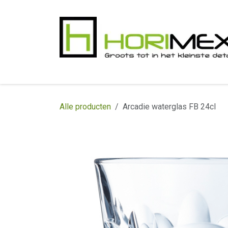
Overslaan naar inhoud
​Home
Productgamma
Realisaties
In
Alle producten
Arcadie waterglas FB 24cl