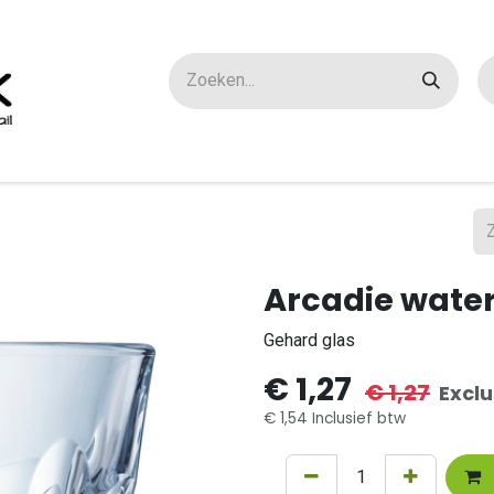
ox maatwerk
Over ons
FAQ
Contact
Arcadie water
Gehard glas
€
1,27
€
1,27
Exclu
€
1,54
Inclusief btw