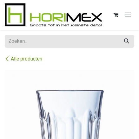
Overslaan naar inhoud
Alle producten