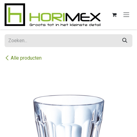
Overslaan naar inhoud
Alle producten