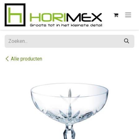
Overslaan naar inhoud
Alle producten