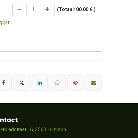
(Totaal:
00.00 €
)
ijst
ntact
verbladstraat 16, 3560 Lummen