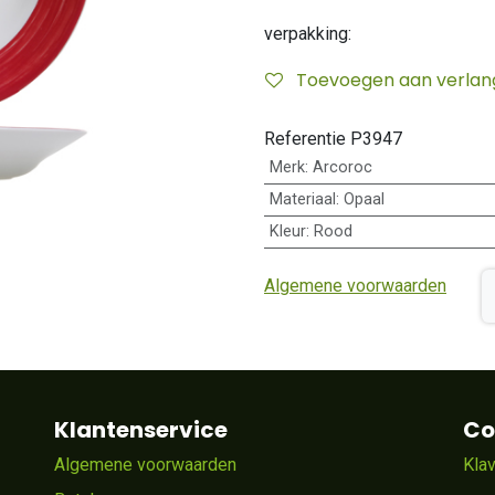
verpakking:
Toevoegen aan verlangl
Referentie
P3947
Merk
:
Arcoroc
Materiaal
:
Opaal
Kleur
:
Rood
Algemene voorwaarden
Klantenservice
Co
Algemene voorwaarden
Kla