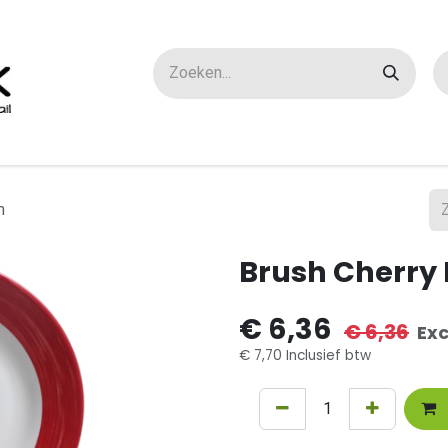
ox maatwerk
Over ons
FAQ
Contact
m
Brush Cherry 
€
6,36
€
6,36
Exc
€
7,70
Inclusief btw