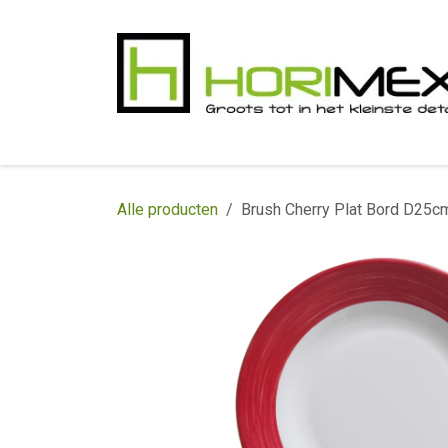
Overslaan naar inhoud
​Home
Productgamma
Realisaties
In
Alle producten
Brush Cherry Plat Bord D25c