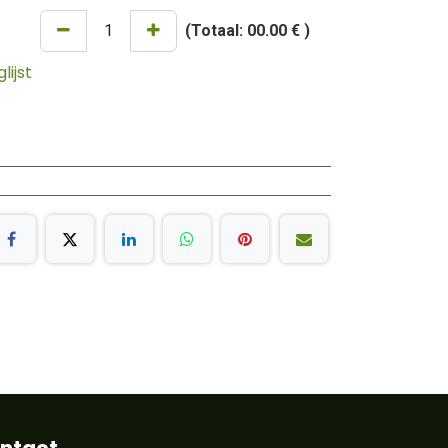
(Totaal:
00.00 €
)
ijst