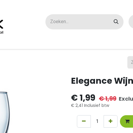
ox maatwerk
Over ons
FAQ
Contact
Elegance Wijn
€
1,99
€
1,99
Excl
€
2,41
Inclusief btw