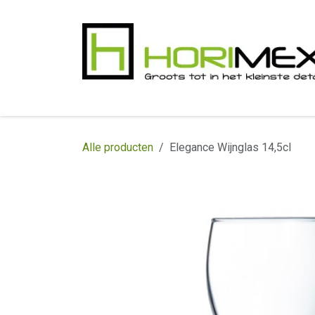
Overslaan naar inhoud
​Home
Productgamma
Realisaties
In
Alle producten
Elegance Wijnglas 14,5cl