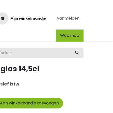
Aanmelden
Mijn winkelmandje
Webshop​
glas 14,5cl
usief btw
Aan winkelmandje toevoegen