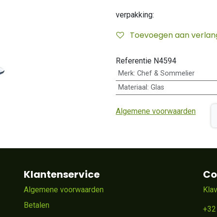
verpakking:
Toevoegen aan verlangl
Referentie
N4594
Merk
:
Chef & Sommelier
Materiaal
:
Glas
Algemene voorwaarden
Klantenservice
Co
Algemene voorwaarden
Kla
Betalen
+32