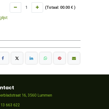
(Totaal:
00.00 €
)
ijst
ntact
verbladstraat 16, 3560 Lummen
 13 663 622