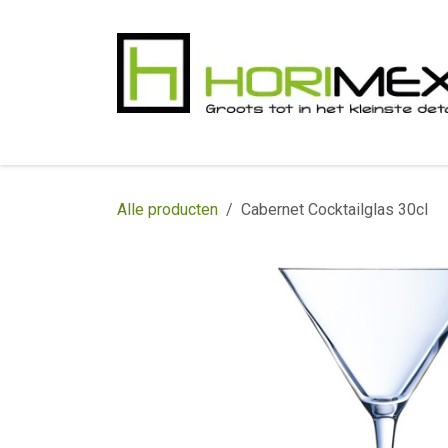
Overslaan naar inhoud
​Home
Productgamma
Realisaties
In
Alle producten
Cabernet Cocktailglas 30cl