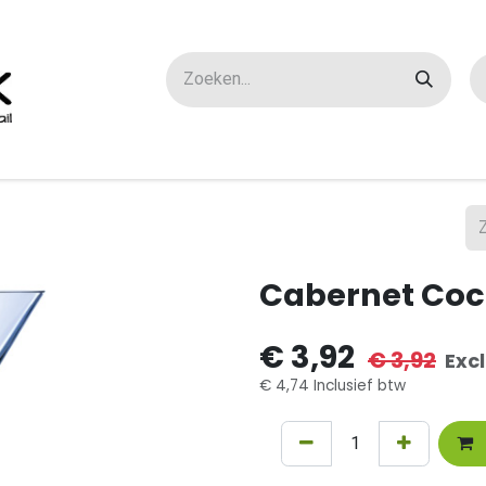
ox maatwerk
Over ons
FAQ
Contact
Cabernet Cock
€
3,92
€
3,92
Exc
€
4,74
Inclusief btw