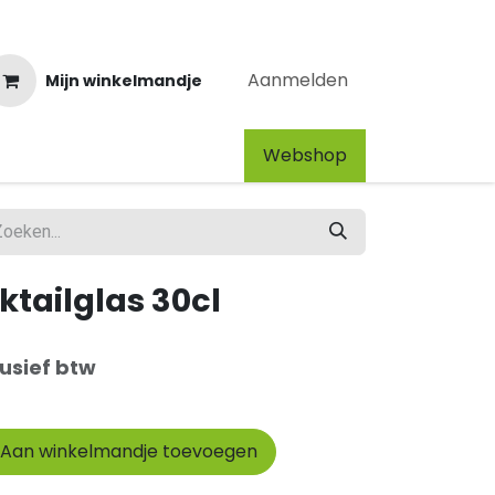
Aanmelden
Mijn winkelmandje
Webshop​
tailglas 30cl
lusief btw
Aan winkelmandje toevoegen