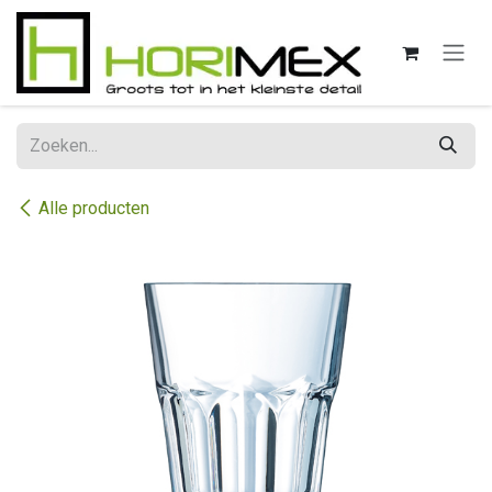
Overslaan naar inhoud
Alle producten