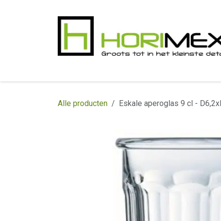
Overslaan naar inhoud
​Home
Productgamma
Realisaties
In
Alle producten
Eskale aperoglas 9 cl - D6,2