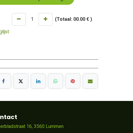
(Totaal:
00.00 €
)
ijst
ntact
verbladstraat 16, 3560 Lummen