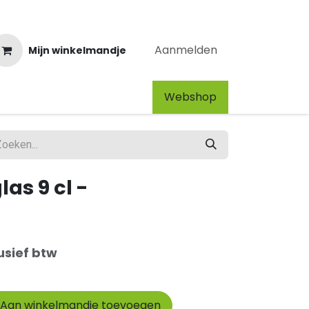
Aanmelden
Mijn winkelmandje
Webshop​
as 9 cl -
usief btw
Aan winkelmandje toevoegen