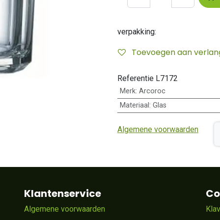
verpakking:
Toevoegen aan verlangl
Referentie
L7172
Merk
:
Arcoroc
Materiaal
:
Glas
Algemene voorwaarden
Klantenservice
Co
Algemene voorwaarden
Kla