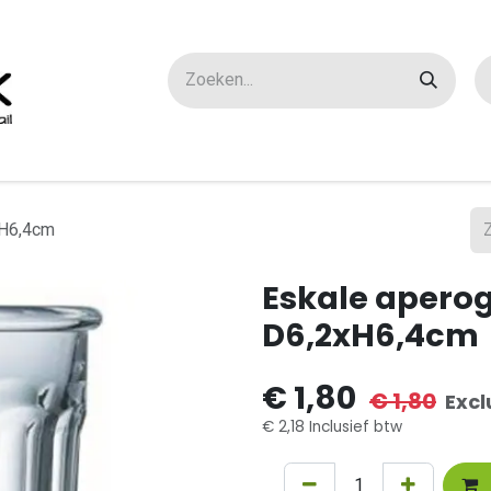
ox maatwerk
Over ons
FAQ
Contact
xH6,4cm
Eskale aperogl
D6,2xH6,4cm
€
1,80
€
1,80
Excl
€
2,18
Inclusief btw