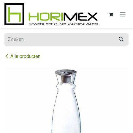
Overslaan naar inhoud
Alle producten