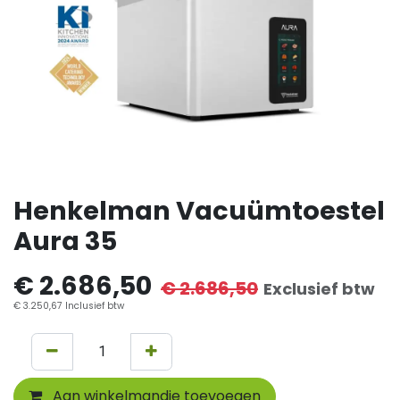
Henkelman Vacuümtoestel
Aura 35
€
2.686,50
€
2.686,50
Exclusief btw
€
3.250,67
Inclusief btw
Aan winkelmandje toevoegen