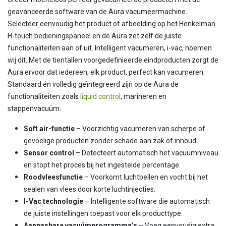
geavanceerde software van de Aura vacumeermachine.
Selecteer eenvoudig het product of afbeelding op het Henkelman
H-touch bedieningspaneel en de Aura zet zelf de juiste
functionaliteiten aan of uit. Intelligent vacumeren, i-vac, noemen
wij dit. Met de tientallen voorgedefinieerde eindproducten zorgt de
Aura ervoor dat iedereen, elk product, perfect kan vacumeren.
Standaard én volledig geïntegreerd zijn op de Aura de
functionaliteiten zoal
s
liquid control
,
marineren en
stappenvacuüm.
Soft air-functie
– Voorzichtig vacumeren van scherpe of
gevoelige producten zonder schade aan zak of inhoud.
Sensor control
– Detecteert automatisch het vacuümniveau
en stopt het proces bij het ingestelde percentage.
Roodvleesfunctie
– Voorkomt luchtbellen en vocht bij het
sealen van vlees door korte luchtinjecties.
I-Vac technologie
– Intelligente software die automatisch
de juiste instellingen toepast voor elk producttype.
Aanpasbare vacuümprogramma’s
– Voeg eenvoudig extra