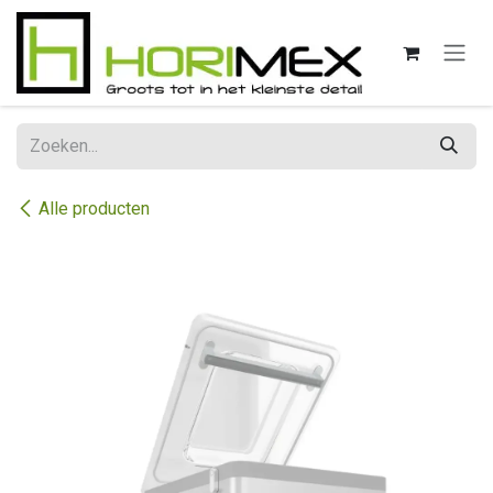
Overslaan naar inhoud
Alle producten