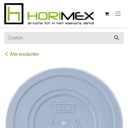
Overslaan naar inhoud
Alle producten