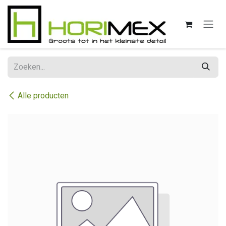
Overslaan naar inhoud
Alle producten