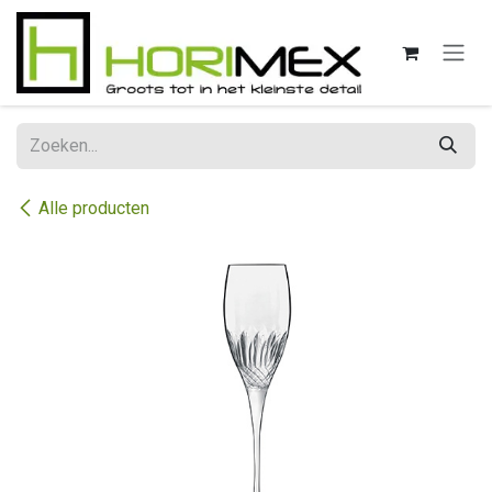
Overslaan naar inhoud
Alle producten