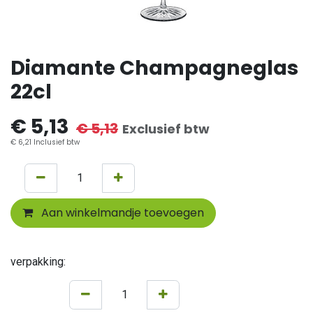
Diamante Champagneglas
22cl
€
5,13
€
5,13
Exclusief btw
€
6,21
Inclusief btw
Aan winkelmandje toevoegen
verpakking: