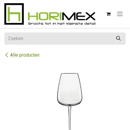
Overslaan naar inhoud
Alle producten