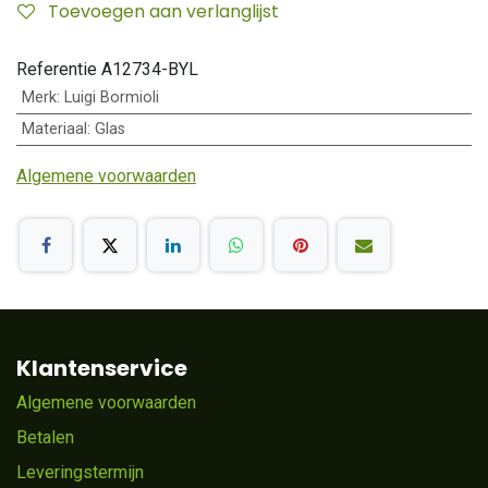
Toevoegen aan verlanglijst
Referentie
A12734-BYL
Merk
:
Luigi Bormioli
Materiaal
:
Glas
Algemene voorwaarden
Klantenservice
Algemene voorwaarden
Betalen
Leveringstermijn