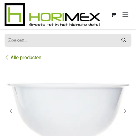
Overslaan naar inhoud
Alle producten