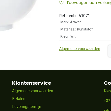
Toevoegen aan verlangl
Referentie
A1071
Merk
:
Araven
Materiaal
:
Kunststof
Kleur
:
Wit
Algemene voorwaarden
Klantenservice
Co
Algemene voorwaarden
Kla
Betalen
+32
Leveringstermijn
inf