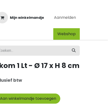
Aanmelden
Mijn winkelmandje
Webshop​
m 1 Lt - Ø 17 x H 8 cm
lusief btw
Aan winkelmandje toevoegen