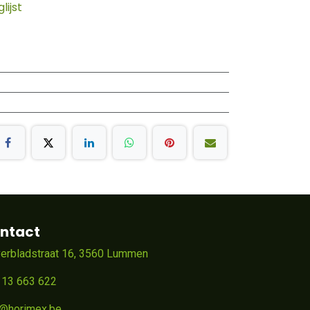
ijst
ntact
verbladstraat 16, 3560 Lummen
 13 663 622
o@horimex.be