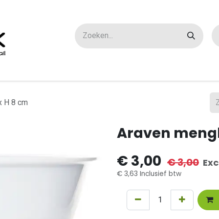
ox maatwerk
Over ons
FAQ
Contact
x H 8 cm
Araven mengko
€
3,00
€
3,00
Exc
€
3,63
Inclusief btw