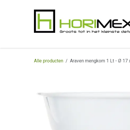
Overslaan naar inhoud
​Home
Productgamma
Realisaties
In
Alle producten
Araven mengkom 1 Lt - Ø 17 