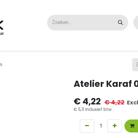
ox maatwerk
Over ons
FAQ
Contact
m
Atelier Karaf
€
4,22
€
4,22
Exc
€
5,11
Inclusief btw