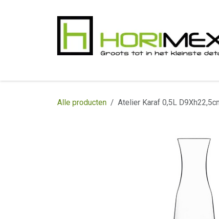
Overslaan naar inhoud
​Home
Productgamma
Realisaties
In
Alle producten
Atelier Karaf 0,5L D9Xh22,5c