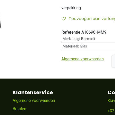
verpakking:
Toevoegen aan verlangl
Referentie
A10698-MM9
Merk
:
Luigi Bormioli
Materiaal
:
Glas
Algemene voorwaarden
Klantenservice
Co
Algemene voorwaarden
Kla
Betalen
+32