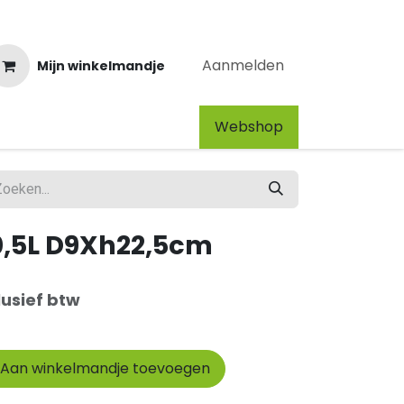
Aanmelden
Mijn winkelmandje
Webshop​
 0,5L D9Xh22,5cm
lusief btw
Aan winkelmandje toevoegen