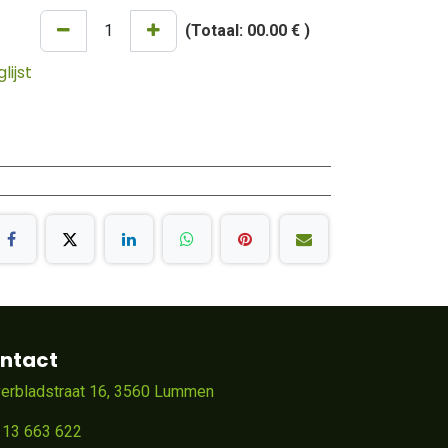
(Totaal:
00.00 €
)
ijst
ntact
verbladstraat 16, 3560 Lummen
 13 663 622