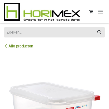
Overslaan naar inhoud
Alle producten