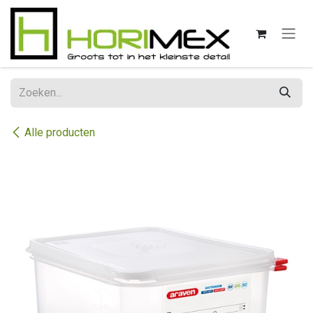
Overslaan naar inhoud
Alle producten