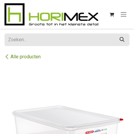
Overslaan naar inhoud
Alle producten