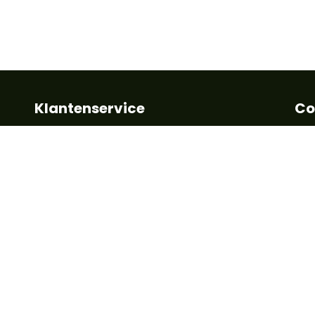
Klantenservice
Co
Algemene voorwaarden
Kla
Betalen
+32
Leveringstermijn
inf
Retour en garantie
FAQ
Vo