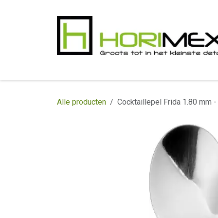
Overslaan naar inhoud
​Home
Productgamma
Realisaties
In
Alle producten
Cocktaillepel Frida 1.80 mm