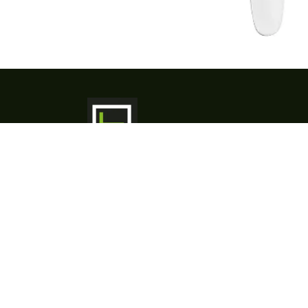
​HORIMEX & Co is uw partner voor
professioneel keukenmateriaal,
porselein, bestek, glas, inox
maatwerk en horeca-apparatuur. Met
meer dan 25 jaar ervaring bieden we
advies, ontwerp, levering en service
op maat - van concept tot installatie.