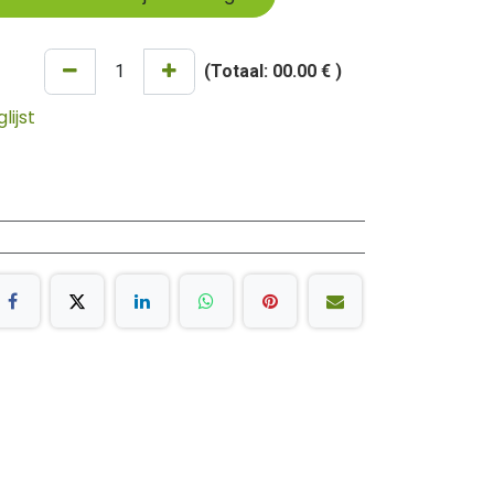
(Totaal:
00.00 €
)
ijst