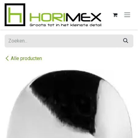
Overslaan naar inhoud
Alle producten