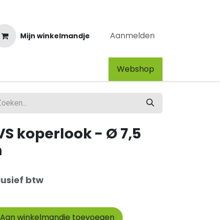
Aanmelden
Mijn winkelmandje
Webshop​
S koperlook - Ø 7,5
m
lusief btw
Aan winkelmandje toevoegen