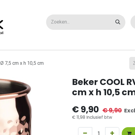
ox maatwerk
Over ons
FAQ
Contact
Ø 7,5 cm x h 10,5 cm
Beker COOL RV
cm x h 10,5 c
€
9,90
€
9,90
Exc
€
11,98
Inclusief btw