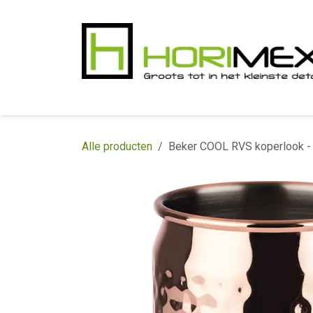
Overslaan naar inhoud
​Home
Productgamma
Realisaties
In
Alle producten
Beker COOL RVS koperlook - 