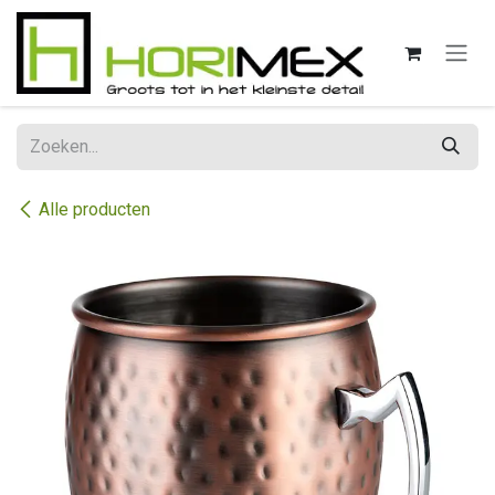
Overslaan naar inhoud
Alle producten