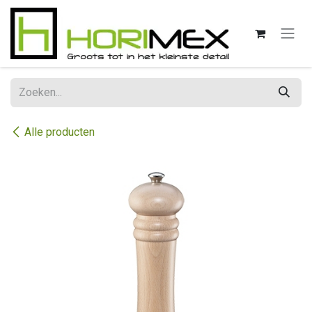
Overslaan naar inhoud
Alle producten