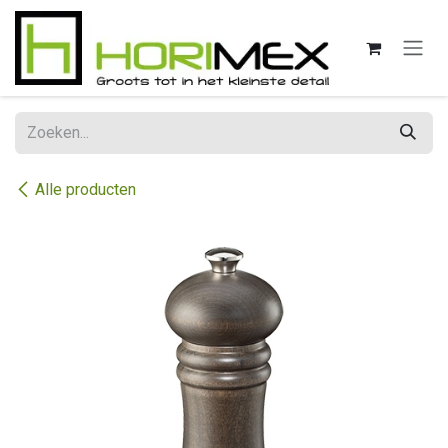
Overslaan naar inhoud
Alle producten