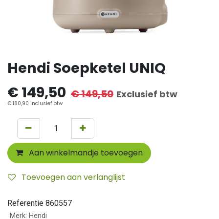
Hendi Soepketel UNIQ
€
149,50
€
149,50
Exclusief btw
€
180,90
Inclusief btw
Aan winkelmandje toevoegen
Toevoegen aan verlanglijst
Referentie
860557
Merk
:
Hendi