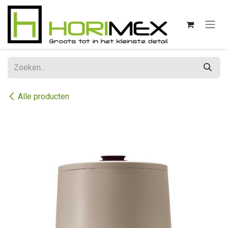
Overslaan naar inhoud
Alle producten