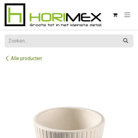
Overslaan naar inhoud
Alle producten