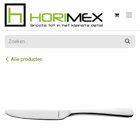
Overslaan naar inhoud
Alle producten