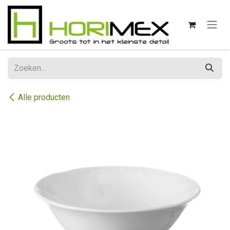
Overslaan naar inhoud
Alle producten