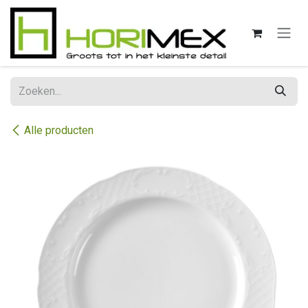
Overslaan naar inhoud
Alle producten