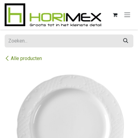
Overslaan naar inhoud
Alle producten