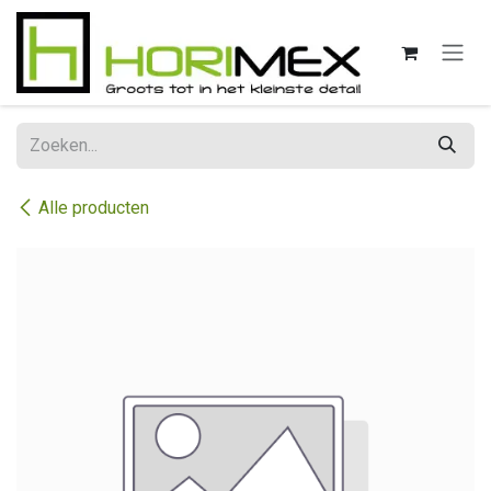
Overslaan naar inhoud
Alle producten