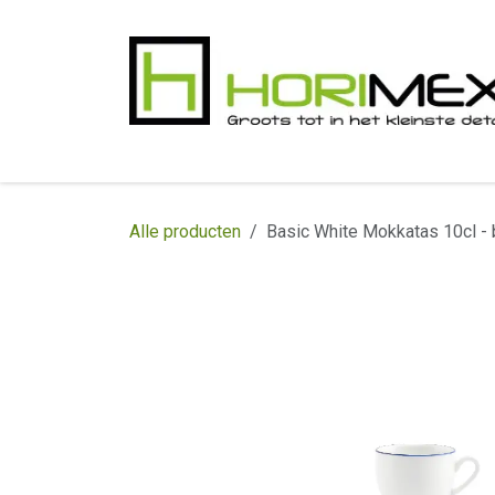
Overslaan naar inhoud
​Home
Productgamma
Realisaties
In
Alle producten
Basic White Mokkatas 10cl - 