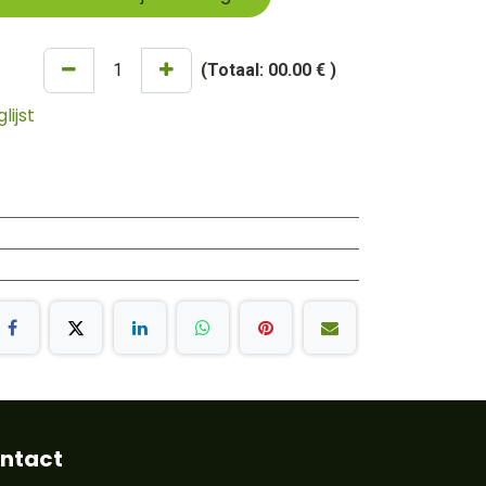
(Totaal:
00.00 €
)
ijst
ntact