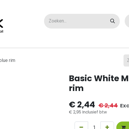
ox maatwerk
Over ons
FAQ
Contact
blue rim
Basic White M
rim
€
2,44
€
2,44
Exc
€
2,95
Inclusief btw