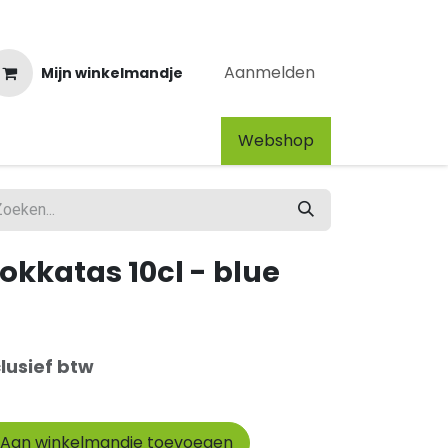
Aanmelden
Mijn winkelmandje
Webshop​
okkatas 10cl - blue
lusief btw
Aan winkelmandje toevoegen