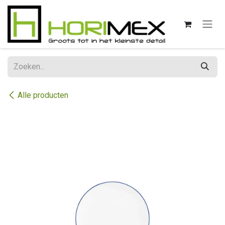
Overslaan naar inhoud
Alle producten